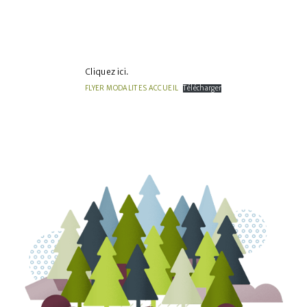
Facebook
Twitter
Cliquez ici.
FLYER MODALITES ACCUEIL
Télécharger