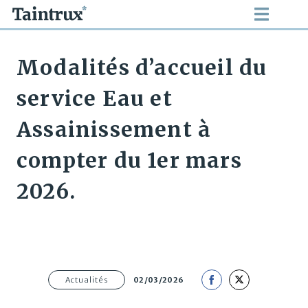
Modalités d’accueil du
service Eau et
Assainissement à
compter du 1er mars
2026.
Actualités
02/03/2026
Share
Share
on
on