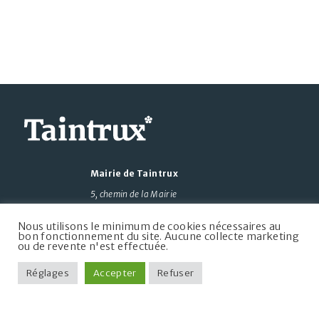
Mairie de Taintrux
5, chemin de la Mairie
88100 Taintrux
Nous utilisons le minimum de cookies nécessaires au
+33 3 29 50 07 09
bon fonctionnement du site. Aucune collecte marketing
ou de revente n'est effectuée.
communedetaintrux@wanadoo.fr
Réglages
Accepter
Refuser
Lundi
10h à 12h