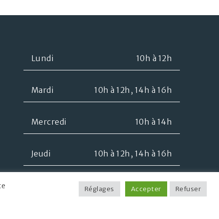
Lundi
10h à 12h
Mardi
10h à 12h, 14h à 16h
Mercredi
10h à 14h
Jeudi
10h à 12h, 14h à 16h
Vendredi
10h à 12h
te
Réglages
Accepter
Refuser
Samedi
10h à 12h