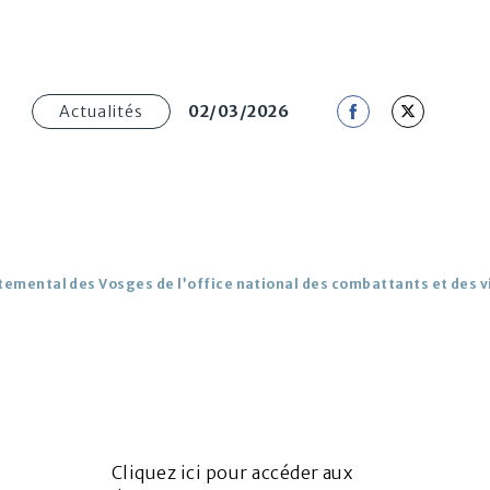
02/03/2026
Actualités
Share
Share
on
on
Facebook
Twitter
temental des Vosges de l’office national des combattants et des v
Cliquez ici pour accéder aux