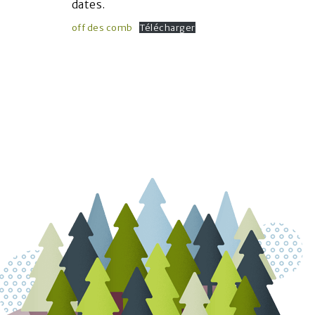
dates.
off des comb
Télécharger