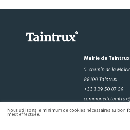
Mairie de Taintrux
5, chemin de la Mairi
88100 Taintrux
+33 3 29 50 07 09
communedetaintrux
Nous utilisons le minimum de cookies nécessaires au bon f
n'est effectuée.