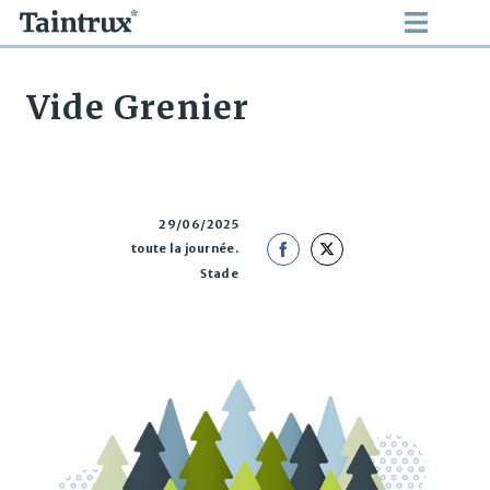
Vide Grenier
29/06/2025
toute la journée.
Share
Share
Stade
on
on
Facebook
Twitter