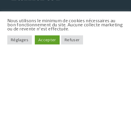
Mairie de Taintrux
Nous utilisons le minimum de cookies nécessaires au
5, chemin de la Mairie
bon fonctionnement du site. Aucune collecte marketing
ou de revente n'est effectuée.
88100 Taintrux
+33 3 29 50 07 09
Réglages
Accepter
Refuser
communedetaintrux@wanadoo.fr
Lundi
10h à 12h
Mardi
10h à 12h, 14h à 16h
Mercredi
10h à 14h
Jeudi
10h à 12h, 14h à 16h
Vendredi
10h à 12h
Samedi
10h à 12h