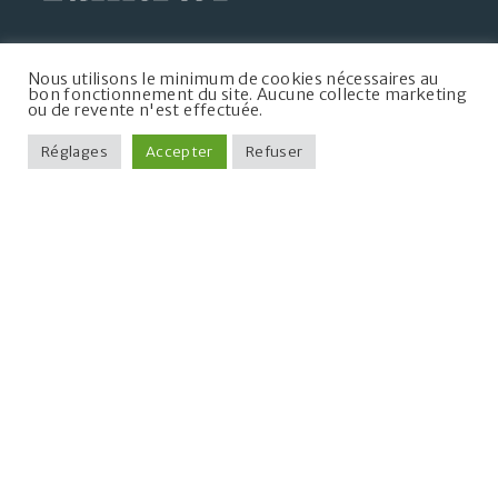
Mairie de Taintrux
Nous utilisons le minimum de cookies nécessaires au
5, chemin de la Mairie
bon fonctionnement du site. Aucune collecte marketing
ou de revente n'est effectuée.
88100 Taintrux
+33 3 29 50 07 09
Réglages
Accepter
Refuser
communedetaintrux@wanadoo.fr
Lundi
10h à 12h
Mardi
10h à 12h, 14h à 16h
Mercredi
10h à 14h
Jeudi
10h à 12h, 14h à 16h
Vendredi
10h à 12h
Samedi
10h à 12h